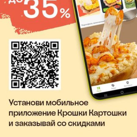
ПРИВЕДИ ДРУГА И ПОЛУЧИ 10 000
работу рядом с домом/учебой
podbor@kartoshka.com
РУБЛЕЙ!
оплату медицинской книжки
бесплатное питание и удобную
Твои задачи:
униформу
организация работы смены в кафе,
денежные призы за участие в корпорати
контроль исполнения сотрудниками
ПРИВЕДИ ДРУГА И ПОЛУЧИ 10 000
должностных обязанностей, обучение
РУБЛЕЙ!
новых сотрудников
составление заказа и организация
Твои задачи:
приемки поставки продукции с
консультировать гостей и принимать за
производства
доготавливать блюда
по простой и
контроль за соблюдением санитарных
понятной технологии
норм
рекомендовать новинки меню
выполнение плановых показателей