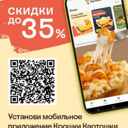
С 1-го декабря в кафе Москвы и
области.
+7 (495) 139 02 00
Центральный офис
Г.МОСКВА, ВН.ТЕР.Г. МУНИЦИПАЛЬНЫЙ ОКРУГ
ХОРОШЕВСКИЙ, УЛ. АВИАКОНСТРУКТОРА
МИКОЯНА, Д. 12, ПОМЕЩ. 4/4 ОГРН 1117746116069
Доставка